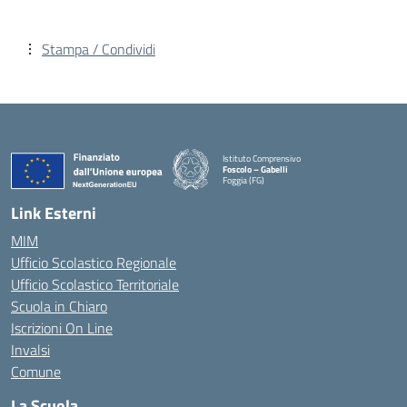
Stampa / Condividi
Istituto Comprensivo
Foscolo – Gabelli
Foggia (FG)
— Visita la pagina iniziale della scuola
Link Esterni
MIM
Ufficio Scolastico Regionale
Ufficio Scolastico Territoriale
Scuola in Chiaro
Iscrizioni On Line
Invalsi
Comune
La Scuola