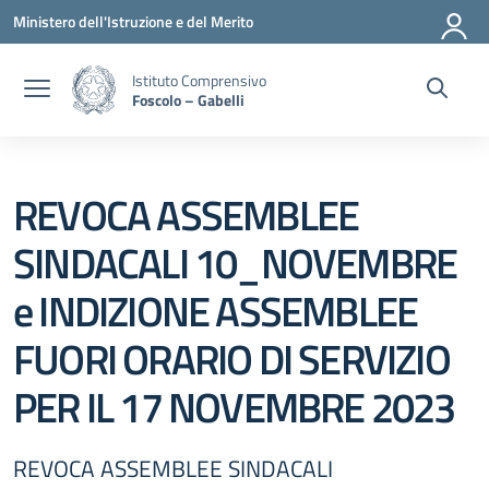
Vai ai contenuti
Vai al menu di navigazione
Vai al footer
Ministero dell'Istruzione e del Merito
Istituto Comprensivo
Foscolo – Gabelli
REVOCA ASSEMBLEE
SINDACALI 10_NOVEMBRE
e INDIZIONE ASSEMBLEE
FUORI ORARIO DI SERVIZIO
PER IL 17 NOVEMBRE 2023
REVOCA ASSEMBLEE SINDACALI