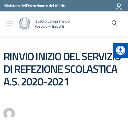
Vai ai contenuti
Vai al menu di navigazione
Vai al footer
Ministero dell'Istruzione e del Merito
Istituto Comprensivo
Foscolo – Gabelli
Apr
RINVIO INIZIO DEL SERVIZIO
DI REFEZIONE SCOLASTICA
A.S. 2020-2021