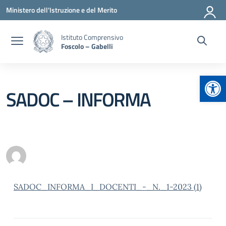
Vai ai contenuti
Vai al menu di navigazione
Vai al footer
Ministero dell'Istruzione e del Merito
Istituto Comprensivo
Foscolo – Gabelli
Apr
SADOC – INFORMA
SADOC_INFORMA_I_DOCENTI_-_N._1-2023 (1)