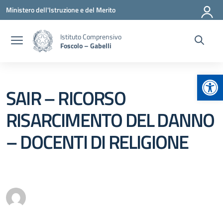
Vai ai contenuti
Vai al menu di navigazione
Vai al footer
Ministero dell'Istruzione e del Merito
Istituto Comprensivo
Foscolo – Gabelli
Apr
SAIR – RICORSO
RISARCIMENTO DEL DANNO
– DOCENTI DI RELIGIONE