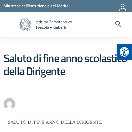
Vai ai contenuti
Vai al menu di navigazione
Vai al footer
Ministero dell'Istruzione e del Merito
Istituto Comprensivo
Foscolo – Gabelli
Apr
Saluto di fine anno scolastico
della Dirigente
SALUTO DI FINE ANNO DELLA DIRIGENTE