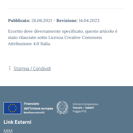
Pubblicato:
26.06.2021
-
Revisione:
14.04.2023
Eccetto dove diversamente specificato, questo articolo è
stato rilasciato sotto Licenza Creative Commons
Attribuzione 4.0 Italia.
Stampa / Condividi
Istituto Comprensivo
Foscolo – Gabelli
Foggia (FG)
— Visita la pagina iniziale della scuola
Link Esterni
MIM