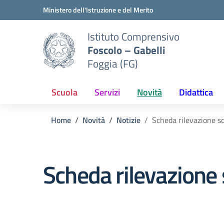
Vai ai contenuti
Vai al menu di navigazione
Vai al footer
Ministero dell'Istruzione e del Merito
Istituto Comprensivo
Foscolo – Gabelli
Foggia (FG)
Scuola
Servizi
Novità
Didattica
Home
Novità
Notizie
Scheda rilevazione s
Scheda rilevazione