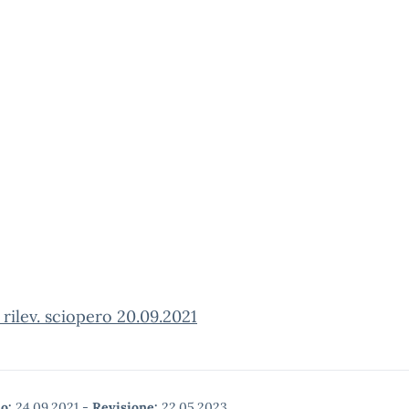
rilev. sciopero 20.09.2021
o:
24.09.2021
-
Revisione:
22.05.2023