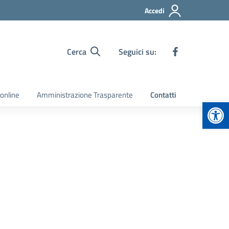
Accedi
Cerca
Seguici su:
 online
Amministrazione Trasparente
Contatti
Apr
1