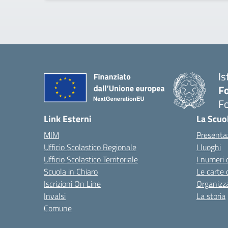
Is
Fo
Fo
— 
Link Esterni
La Scuo
MIM
Presenta
Ufficio Scolastico Regionale
I luoghi
Ufficio Scolastico Territoriale
I numeri 
Scuola in Chiaro
Le carte 
Iscrizioni On Line
Organizz
Invalsi
La storia
Comune