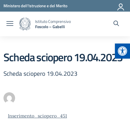
Vai ai contenuti
Vai al menu di navigazione
Vai al footer
Ministero dell'Istruzione e del Merito
Istituto Comprensivo
Foscolo – Gabelli
Apr
Scheda sciopero 19.04.2023
Scheda sciopero 19.04.2023
Inserimento_sciopero_451