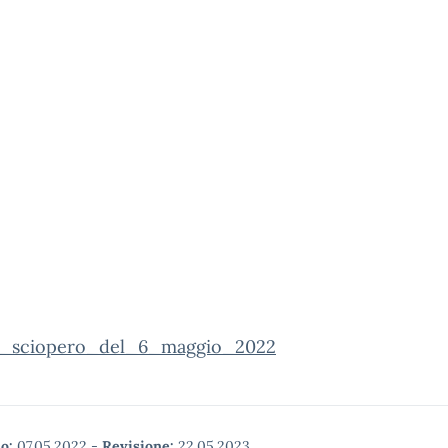
_sciopero_del_6_maggio_2022
o:
07.05.2022
-
Revisione:
22.05.2023