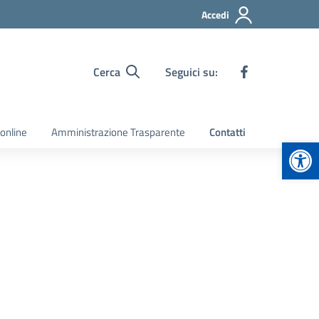
Accedi
Cerca
Seguici su:
 online
Amministrazione Trasparente
Contatti
Apr