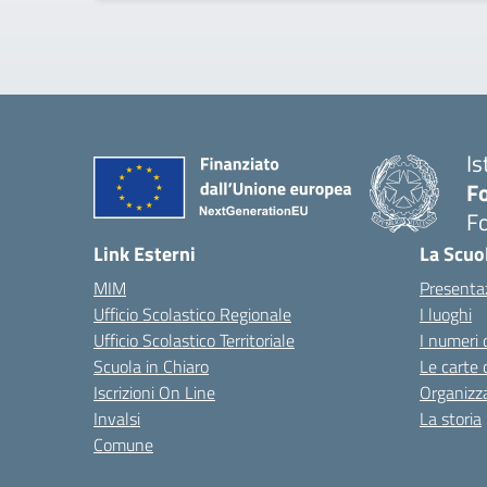
Is
Fo
Fo
— 
Link Esterni
La Scuo
MIM
Presenta
Ufficio Scolastico Regionale
I luoghi
Ufficio Scolastico Territoriale
I numeri 
Scuola in Chiaro
Le carte 
Iscrizioni On Line
Organizz
Invalsi
La storia
Comune