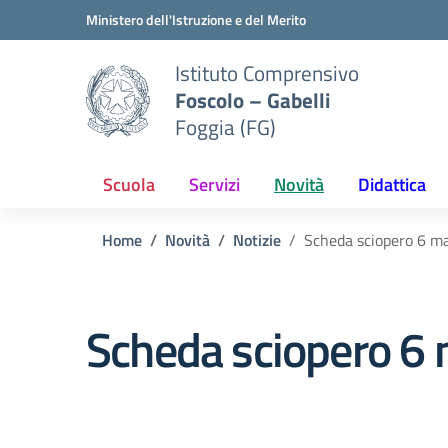
Vai ai contenuti
Vai al menu di navigazione
Vai al footer
Ministero dell'Istruzione e del Merito
Istituto Comprensivo
Foscolo – Gabelli
Foggia (FG)
Scuola
Servizi
Novità
Didattica
Home
Novità
Notizie
Scheda sciopero 6 m
Scheda sciopero 6