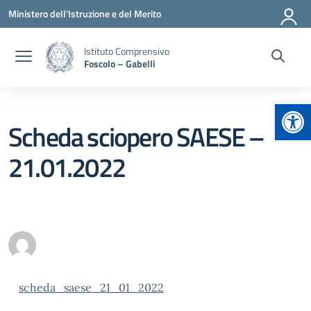
Vai ai contenuti
Vai al menu di navigazione
Vai al footer
Ministero dell'Istruzione e del Merito
Istituto Comprensivo
Foscolo – Gabelli
Apr
Scheda sciopero SAESE –
21.01.2022
scheda_saese_21_01_2022