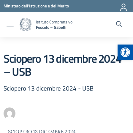
Vai ai contenuti
Vai al menu di navigazione
Vai al footer
Ministero dell'Istruzione e del Merito
Istituto Comprensivo
Foscolo – Gabelli
Apr
Sciopero 13 dicembre 2024
– USB
Sciopero 13 dicembre 2024 - USB
SCIOPERO 13 DICEMBRE 2024