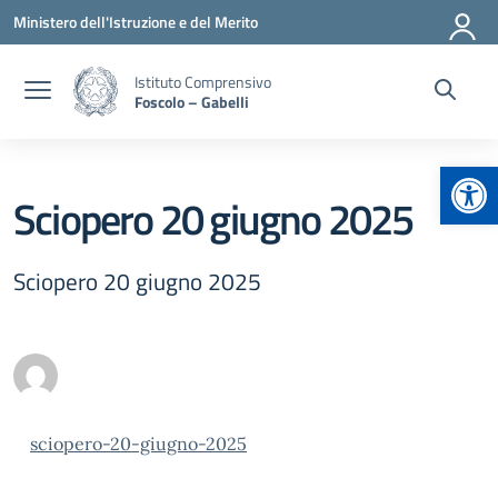
Vai ai contenuti
Vai al menu di navigazione
Vai al footer
Ministero dell'Istruzione e del Merito
Istituto Comprensivo
Foscolo – Gabelli
Apr
Sciopero 20 giugno 2025
Sciopero 20 giugno 2025
sciopero-20-giugno-2025