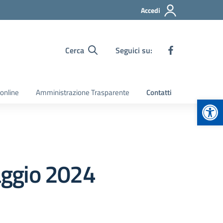
Accedi
Cerca
Seguici su:
 online
Amministrazione Trasparente
Contatti
Apr
aggio 2024