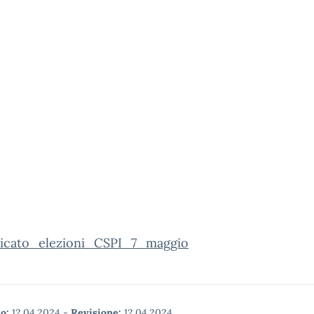
cato_elezioni_CSPI_7_maggio
o:
12.04.2024
-
Revisione:
12.04.2024