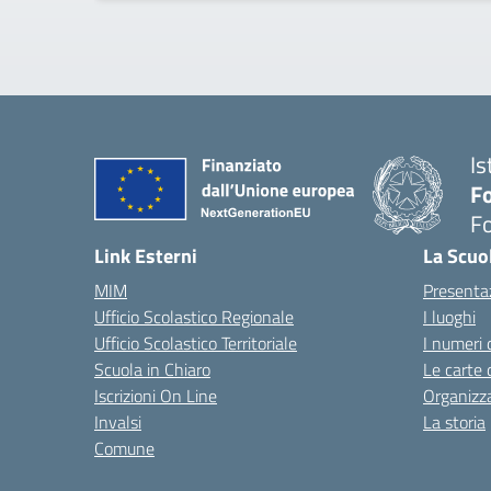
Is
Fo
Fo
— 
Link Esterni
La Scuo
MIM
Presenta
Ufficio Scolastico Regionale
I luoghi
Ufficio Scolastico Territoriale
I numeri 
Scuola in Chiaro
Le carte 
Iscrizioni On Line
Organizz
Invalsi
La storia
Comune