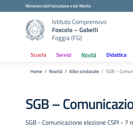
Vai ai contenuti
Vai al menu di navigazione
Vai al footer
Ministero dell'Istruzione e del Merito
Istituto Comprensivo
Foscolo – Gabelli
Foggia (FG)
Scuola
Servizi
Novità
Didattica
Home
Novità
Albo sindacale
SGB – Comuni
SGB – Comunicazio
SGB - Comunicazione elezione CSPI - 7