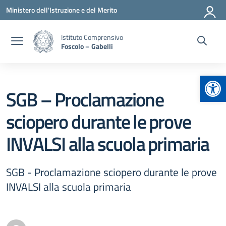
Vai ai contenuti
Vai al menu di navigazione
Vai al footer
Ministero dell'Istruzione e del Merito
Istituto Comprensivo
Foscolo – Gabelli
Apr
SGB – Proclamazione
sciopero durante le prove
INVALSI alla scuola primaria
SGB - Proclamazione sciopero durante le prove
INVALSI alla scuola primaria