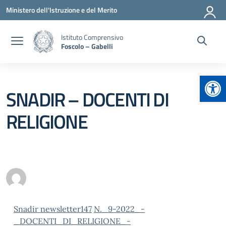
Vai ai contenuti
Vai al menu di navigazione
Vai al footer
Ministero dell'Istruzione e del Merito
Istituto Comprensivo
Foscolo – Gabelli
Apr
SNADIR – DOCENTI DI
RELIGIONE
Snadir newsletter147
N._9-2022_-
_DOCENTI_DI_RELIGIONE_-