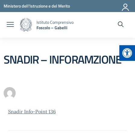
Vai ai contenuti
Vai al menu di navigazione
Vai al footer
Ministero dell'Istruzione e del Merito
Istituto Comprensivo
Foscolo – Gabelli
Apr
SNADIR – INFORAMZIONE
Snadir Info-Point 136