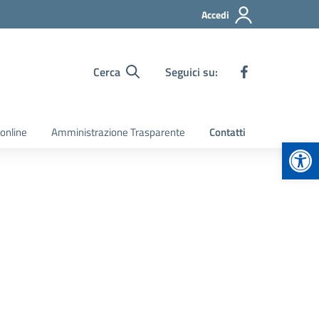
Accedi
Cerca
Seguici su:
 online
Amministrazione Trasparente
Contatti
Apr