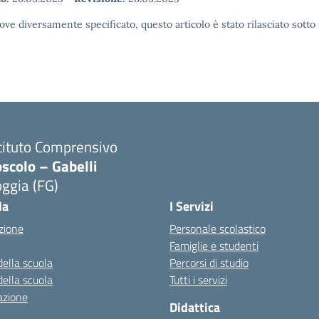
ove diversamente specificato, questo articolo è stato rilasciato sott
tituto Comprensivo
scolo – Gabelli
ggia (FG)
Visita la pagina iniziale della scuola
la
I Servizi
zione
Personale scolastico
Famiglie e studenti
della scuola
Percorsi di studio
della scuola
Tutti i servizi
azione
Didattica