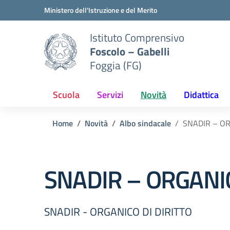
Vai ai contenuti
Vai al menu di navigazione
Vai al footer
Ministero dell'Istruzione e del Merito
Istituto Comprensivo
Foscolo – Gabelli
Foggia (FG)
Scuola
Servizi
Novità
Didattica
Home
Novità
Albo sindacale
SNADIR – OR
SNADIR – ORGANIC
SNADIR - ORGANICO DI DIRITTO