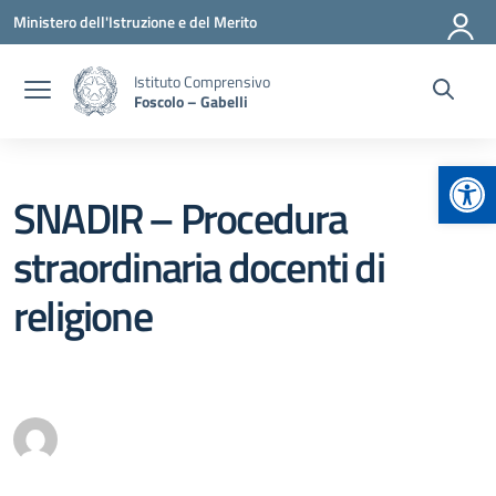
Vai ai contenuti
Vai al menu di navigazione
Vai al footer
Ministero dell'Istruzione e del Merito
Istituto Comprensivo
Foscolo – Gabelli
Apr
SNADIR – Procedura
straordinaria docenti di
religione