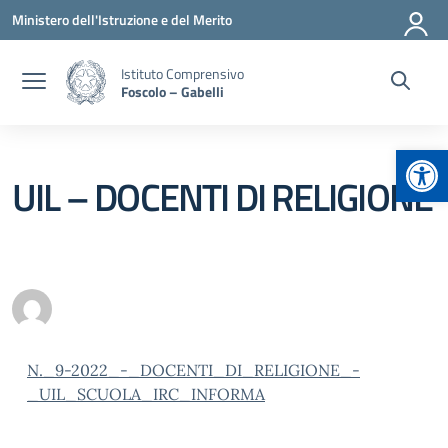
Vai ai contenuti
Vai al menu di navigazione
Vai al footer
Ministero dell'Istruzione e del Merito
Istituto Comprensivo
Foscolo – Gabelli
Apr
UIL – DOCENTI DI RELIGIONE
N._9-2022_-_DOCENTI_DI_RELIGIONE_-
_UIL_SCUOLA_IRC_INFORMA