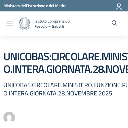
Vai ai contenuti
Vai al menu di navigazione
Vai al footer
Ministero dell'Istruzione e del Merito
Istituto Comprensivo
Foscolo – Gabelli
UNICOBAS:CIRCOLARE.MINIS
O.INTERA.GIORNATA.28.NO
UNICOBAS:CIRCOLARE.MINISTERO.FUNZIONE.P
O.INTERA.GIORNATA.28.NOVEMBRE.2025