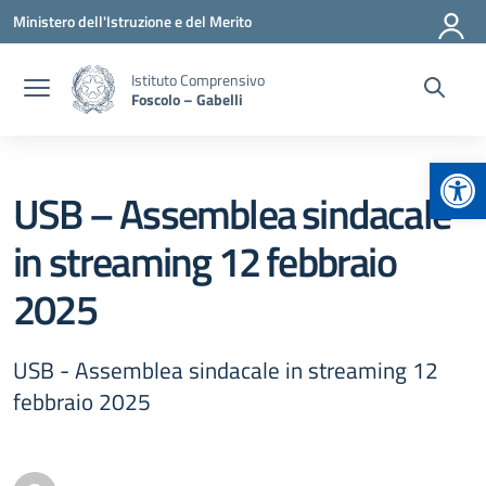
Vai ai contenuti
Vai al menu di navigazione
Vai al footer
Ministero dell'Istruzione e del Merito
Istituto Comprensivo
Foscolo – Gabelli
Apr
USB – Assemblea sindacale
in streaming 12 febbraio
2025
USB - Assemblea sindacale in streaming 12
febbraio 2025