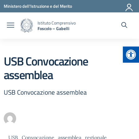
Vai ai contenuti
Vai al menu di navigazione
Vai al footer
Ministero dell'Istruzione e del Merito
Istituto Comprensivo
Foscolo – Gabelli
Apr
USB Convocazione
assemblea
USB Convocazione assemblea
USB_Convocazione_assemblea_regionale