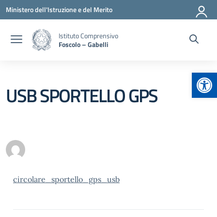
Vai ai contenuti
Vai al menu di navigazione
Vai al footer
Ministero dell'Istruzione e del Merito
Istituto Comprensivo
Foscolo – Gabelli
Apr
USB SPORTELLO GPS
circolare_sportello_gps_usb