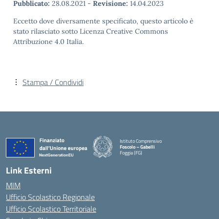
Pubblicato:
28.08.2021
-
Revisione:
14.04.2023
Eccetto dove diversamente specificato, questo articolo è
stato rilasciato sotto Licenza Creative Commons
Attribuzione 4.0 Italia.
Stampa / Condividi
Istituto Comprensivo
Foscolo – Gabelli
Foggia (FG)
— Visita la pagina iniziale della scuola
Link Esterni
MIM
Ufficio Scolastico Regionale
Ufficio Scolastico Territoriale