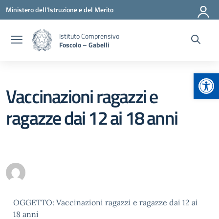
Vai ai contenuti
Vai al menu di navigazione
Vai al footer
Ministero dell'Istruzione e del Merito
Istituto Comprensivo
Foscolo – Gabelli
Apr
Vaccinazioni ragazzi e
ragazze dai 12 ai 18 anni
OGGETTO: Vaccinazioni ragazzi e ragazze dai 12 ai
18 anni