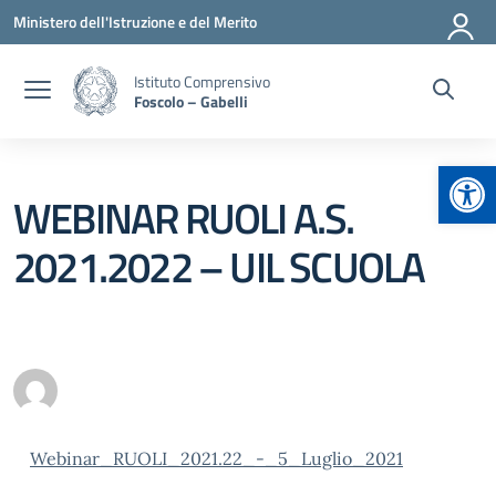
Vai ai contenuti
Vai al menu di navigazione
Vai al footer
Ministero dell'Istruzione e del Merito
Istituto Comprensivo
Foscolo – Gabelli
Apr
WEBINAR RUOLI A.S.
2021.2022 – UIL SCUOLA
Webinar_RUOLI_2021.22_-_5_Luglio_2021