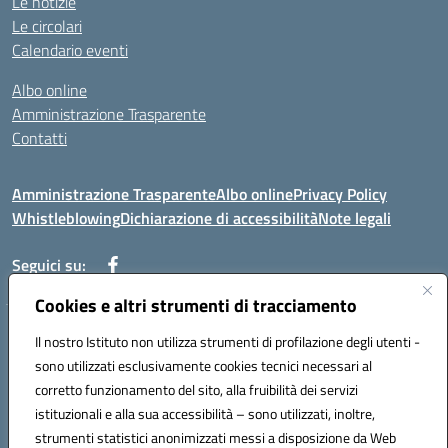
Le notizie
Le circolari
Calendario eventi
Albo online
Amministrazione Trasparente
Contatti
Amministrazione Trasparente
Albo online
Privacy Policy
Whistleblowing
Dichiarazione di accessibilità
Note legali
Seguici su:
Cookies e altri strumenti di tracciamento
Telefono: 0881814875
Il nostro Istituto non utilizza strumenti di profilazione degli utenti -
Mail: fgic86100g@istruzione.it PEC: fgic86100g@pec.istruzione.it
sono utilizzati esclusivamente cookies tecnici necessari al
Codice univoco ufficio: UF0Y26 Codice IPA: istsc_fgic86100g
corretto funzionamento del sito, alla fruibilità dei servizi
Codice meccanografico: FGIC86100G
istituzionali e alla sua accessibilità – sono utilizzati, inoltre,
Codice fiscale: 80030630711
strumenti statistici anonimizzati messi a disposizione da Web