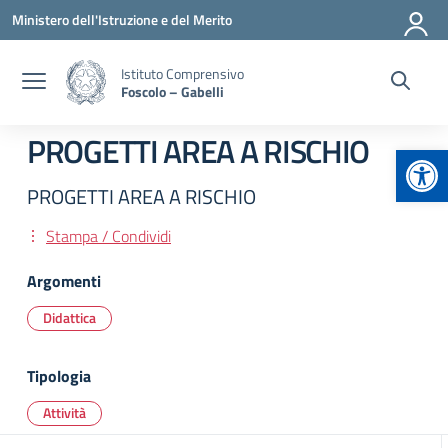
Vai ai contenuti
Vai al menu di navigazione
Vai al footer
Ministero dell'Istruzione e del Merito
Istituto Comprensivo
Foscolo – Gabelli
PROGETTI AREA A RISCHIO
Apr
PROGETTI AREA A RISCHIO
Stampa / Condividi
Argomenti
Didattica
Tipologia
Attività