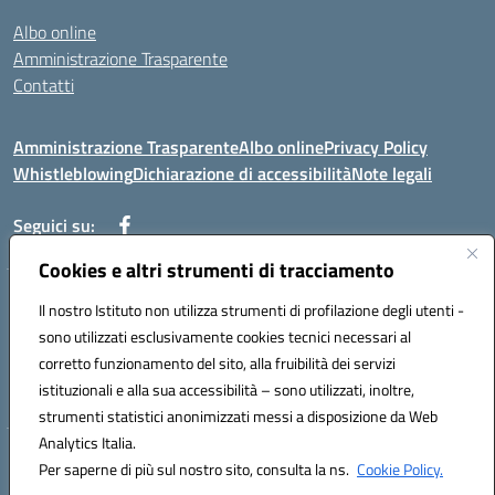
Albo online
Amministrazione Trasparente
Contatti
Amministrazione Trasparente
Albo online
Privacy Policy
Whistleblowing
Dichiarazione di accessibilità
Note legali
Seguici su:
Cookies e altri strumenti di tracciamento
Telefono: 0881814875
Il nostro Istituto non utilizza strumenti di profilazione degli utenti -
Mail: fgic86100g@istruzione.it PEC: fgic86100g@pec.istruzione.it
sono utilizzati esclusivamente cookies tecnici necessari al
Codice univoco ufficio: UF0Y26 Codice IPA: istsc_fgic86100g
corretto funzionamento del sito, alla fruibilità dei servizi
Codice meccanografico: FGIC86100G
istituzionali e alla sua accessibilità – sono utilizzati, inoltre,
Codice fiscale: 80030630711
strumenti statistici anonimizzati messi a disposizione da Web
Analytics Italia.
Hosting & Powered by 3D Solution S.r.l.
Per saperne di più sul nostro sito, consulta la ns.
Cookie Policy.
Concept & Design by Designers Italia