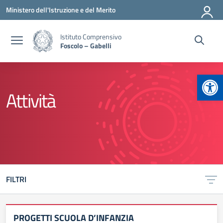
Vai ai contenuti
Vai al menu di navigazione
Vai al footer
Ministero dell'Istruzione e del Merito
Istituto Comprensivo
Foscolo – Gabelli
Apr
Attività
FILTRI
PROGETTI SCUOLA D’INFANZIA