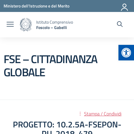
Vai ai contenuti
Vai al menu di navigazione
Vai al footer
Ministero dell'Istruzione e del Merito
Istituto Comprensivo
Foscolo – Gabelli
Apr
FSE – CITTADINANZA
GLOBALE
Stampa / Condividi
PROGETTO: 10.2.5A-FSEPON-
PU-2018-479