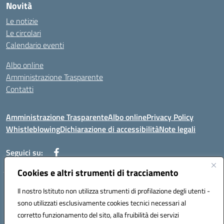
Novità
Le notizie
Le circolari
Calendario eventi
Albo online
Amministrazione Trasparente
Contatti
Amministrazione Trasparente
Albo online
Privacy Policy
Whistleblowing
Dichiarazione di accessibilità
Note legali
Seguici su:
Cookies e altri strumenti di tracciamento
Telefono: 0881814875
Il nostro Istituto non utilizza strumenti di profilazione degli utenti -
Mail: fgic86100g@istruzione.it PEC: fgic86100g@pec.istruzione.it
sono utilizzati esclusivamente cookies tecnici necessari al
Codice univoco ufficio: UF0Y26 Codice IPA: istsc_fgic86100g
corretto funzionamento del sito, alla fruibilità dei servizi
Codice meccanografico: FGIC86100G