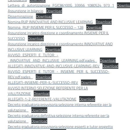
Lettera_di_autorizzazione_FGIC86100G_33956_1080524_973_1
Downlo
Assunzione in bilancio
Download
Disseminazione
Download
Nomina RUP INNOVATIVE AND INCLUSIVE LEARNING
Download
Nomina_RUP INSIEME PER IL SUCCESSO – 128
Download
Assunzione incarico direzione e coordinamento INSIEME PER IL
SUCCESSO
Download
Assunzione incarico direzione e coordinamento INNOVATIVE AND
INCLUSIVE LEARNING
Download
AVVISO_ESPERTI_E_TUTOR_-
_INNOVATIVE_AND_INCLUSIVE_LEARNING.pdf.pades_
Download
ALLEGATI-INNOVATIVE-AND-INCLUSIVE-LEARNING-REV
Download
AVVISO_ESPERTI_E_TUTOR_-_INSIEME_PER_IL_SUCCESSO-
REV.pdf.pades_
Download
ALLEGATI-INSIEME-PER-IL-SUCCESSO-REV
Download
AVVISO INTERNO SELEZIONE REFERENTE PER LA
VALUTAZIONE
Download
ALLEGATI-1-2-REFERENTE-VALUTAZIONE
Download
Decreto graduatoria provvisoria selezione interna referente per la
valutazione_
Download
Decreto graduatoria definitiva selezione interna referente per la
valutazione_
Download
Decreto graduatoria provvisoria selezione esperti e tutor progetto