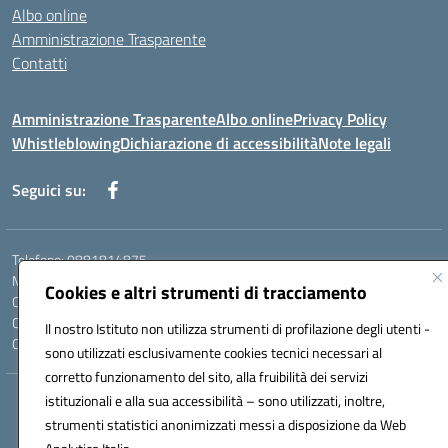
Albo online
Amministrazione Trasparente
Contatti
Amministrazione Trasparente
Albo online
Privacy Policy
Whistleblowing
Dichiarazione di accessibilità
Note legali
Seguici su:
Telefono: 0881814875
Mail: fgic86100g@istruzione.it PEC: fgic86100g@pec.istruzione.it
Cookies e altri strumenti di tracciamento
Codice univoco ufficio: UF0Y26 Codice IPA: istsc_fgic86100g
Codice meccanografico: FGIC86100G
Il nostro Istituto non utilizza strumenti di profilazione degli utenti -
Codice fiscale: 80030630711
sono utilizzati esclusivamente cookies tecnici necessari al
corretto funzionamento del sito, alla fruibilità dei servizi
istituzionali e alla sua accessibilità – sono utilizzati, inoltre,
Hosting & Powered by 3D Solution S.r.l.
strumenti statistici anonimizzati messi a disposizione da Web
Concept & Design by Designers Italia