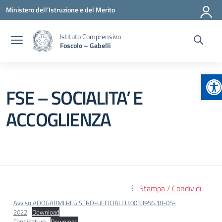
Vai ai contenuti
Vai al menu di navigazione
Vai al footer
Ministero dell'Istruzione e del Merito
Istituto Comprensivo
Foscolo – Gabelli
Ap
FSE – SOCIALITA’ E
ACCOGLIENZA
Stampa / Condividi
Avviso AOOGABMI.REGISTRO-UFFICIALEU.0033956.18-05-
2022
Download
Candidatura
Download