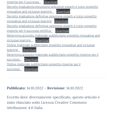
insieme per il successo_
Download
Decreto graduatoria provvisoria selezione esperti e tutor progetto
innovative and inclusive learning_
Download
Decreto graduatorie definitive selezione esperti e tutor progetto
innovative and inclusive learning
Download
Decreto graduatorie definitive selezione esperti e tutor progetto
insieme per il successo rettifica_
Download
Determina acquisto materiale pubblicitario progetto innovative and
inclusive learning_
Download
Ordine materiale pubblicitario progetto innovative and inclusive
learning_
Download
Determina acquisto materiale pubblicitario progetto insieme per il
successo_
Download
Ordine materiale pubblicitario progetto insieme per il
successo_
Download
Pubblicato:
14.10.2022
-
Revisione:
14.10.2022
Eccetto dove diversamente specificato, questo articolo è
stato rilasciato sotto Licenza Creative Commons
Attribuzione 4.0 Italia.