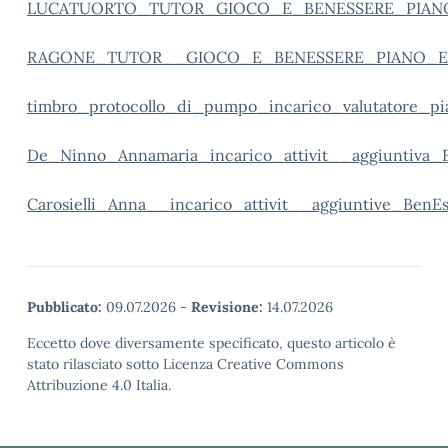
LUCATUORTO_TUTOR_GIOCO_E_BENESSERE_PIANO
RAGONE_TUTOR__GIOCO_E_BENESSERE_PIANO_ES
timbro_protocollo_di_pumpo_incarico_valutatore_pi
De_Ninno_Annamaria_incarico_attivit__aggiuntiva_
Carosielli_Anna__incarico_attivit__aggiuntive_BenE
Pubblicato:
09.07.2026
-
Revisione:
14.07.2026
Eccetto dove diversamente specificato, questo articolo è
stato rilasciato sotto Licenza Creative Commons
Attribuzione 4.0 Italia.