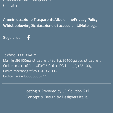
Contatti
Amministrazione Trasparente
Albo online
Privacy Policy
Whistleblowing
Dichiarazione di accessibilità
Note legali
Seguici su:
Telefono: 0881814875
Mail: fgic86100g@istruzione.it PEC: fgic86100g@pec.istruzione.it
Codice univoco ufficio: UF0Y26 Codice IPA: istsc_fgic86100g
Codice meccanografico: FGIC86100G
Codice fiscale: 80030630711
Hosting & Powered by 3D Solution S.r.l.
Concept & Design by Designers Italia