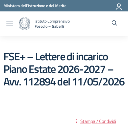
Vai ai contenuti
Vai al menu di navigazione
Vai al footer
Ministero dell'Istruzione e del Merito
Istituto Comprensivo
Foscolo – Gabelli
FSE+ – Lettere di incarico
Piano Estate 2026-2027 –
Avv. 112894 del 11/05/2026
Stampa / Condividi