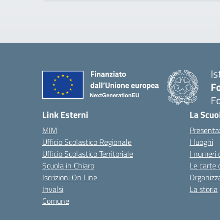
Is
Fo
Fo
— 
Link Esterni
La Scuo
MIM
Presenta
Ufficio Scolastico Regionale
I luoghi
Ufficio Scolastico Territoriale
I numeri 
Scuola in Chiaro
Le carte 
Iscrizioni On Line
Organizz
Invalsi
La storia
Comune