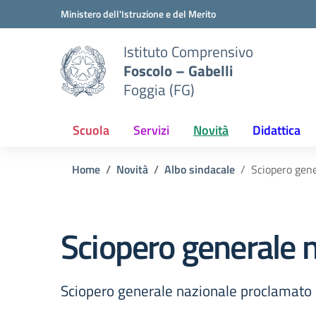
Vai ai contenuti
Vai al menu di navigazione
Vai al footer
Ministero dell'Istruzione e del Merito
Istituto Comprensivo
Foscolo – Gabelli
Foggia (FG)
Scuola
Servizi
Novità
Didattica
Home
Novità
Albo sindacale
Sciopero gene
Sciopero generale 
Sciopero generale nazionale proclamato 