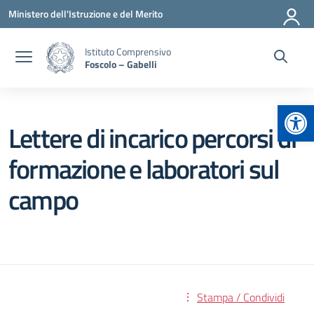
Vai ai contenuti
Vai al menu di navigazione
Vai al footer
Ministero dell'Istruzione e del Merito
Istituto Comprensivo
Foscolo – Gabelli
Apr
Lettere di incarico percorsi di
formazione e laboratori sul
campo
Stampa / Condividi