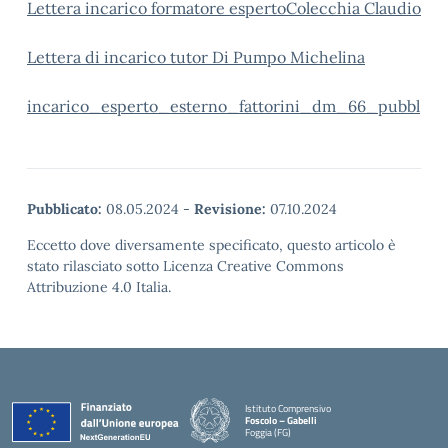
Lettera incarico formatore espertoColecchia Claudio
Lettera di incarico tutor Di Pumpo Michelina
incarico_esperto_esterno_fattorini_dm_66_pubbl
Pubblicato:
08.05.2024
-
Revisione:
07.10.2024
Eccetto dove diversamente specificato, questo articolo è
stato rilasciato sotto Licenza Creative Commons
Attribuzione 4.0 Italia.
Istituto Comprensivo
Foscolo – Gabelli
Foggia (FG)
— Visita la pagina iniziale della scuola