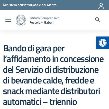
Vai ai contenuti
Vai al menu di navigazione
Vai al footer
Ministero dell'Istruzione e del Merito
Istituto Comprensivo
Foscolo – Gabelli
Apr
Bando di gara per
l’affidamento in concessione
del Servizio di distribuzione
di bevande calde, fredde e
snack mediante distributori
automatici – triennio