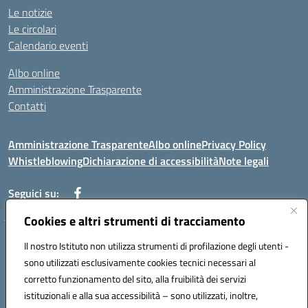
Le notizie
Le circolari
Calendario eventi
Albo online
Amministrazione Trasparente
Contatti
Amministrazione Trasparente
Albo online
Privacy Policy
Whistleblowing
Dichiarazione di accessibilità
Note legali
Seguici su:
Cookies e altri strumenti di tracciamento
Telefono: 0881814875
Il nostro Istituto non utilizza strumenti di profilazione degli utenti -
Mail: fgic86100g@istruzione.it PEC: fgic86100g@pec.istruzione.it
sono utilizzati esclusivamente cookies tecnici necessari al
Codice univoco ufficio: UF0Y26 Codice IPA: istsc_fgic86100g
corretto funzionamento del sito, alla fruibilità dei servizi
Codice meccanografico: FGIC86100G
istituzionali e alla sua accessibilità – sono utilizzati, inoltre,
Codice fiscale: 80030630711