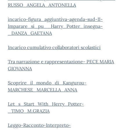
RUSSO_ANGELA_ANTONELLA
incarico-figura_aggiuntiva-agenda-sud-II-
Imparare_si_pu__Harry_Potter_insegna-
_DANZA_GAETANA
Incarico cumulativo collaboratori scolastici
Tra narrazione e rappresentazione- PECE MARIA
GIOVANNA
Scoprire_il_mondo_di_Kangurou-
MARCHESE_MARCELLA_ANNA
Let_s_Start_With_Herry_Potter-
_TIMO_M.GRAZIA
Leggo-Racconto-Interpreto-