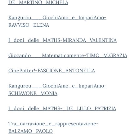
DE_MARTINO_MICHELA
Kangurou___GiochiAmo_e_ImpariAmo-
RAVVISO_ELENA
I_doni_delle_MATHS-MIRANDA_VALENTINA
Giocando___Matematicamente-TIMO_M.GRAZIA
CinePotter!-FASCIONE_ANTONELLA
Kangurou___GiochiAmo_e_ImpariAmo-
SCHIAVONE_MONIA
I_doni_delle_MATHS-_DE_LILLO_PATRIZIA
Tra_narrazione_e_rappresentazione-
BALZAMO_PAOLO