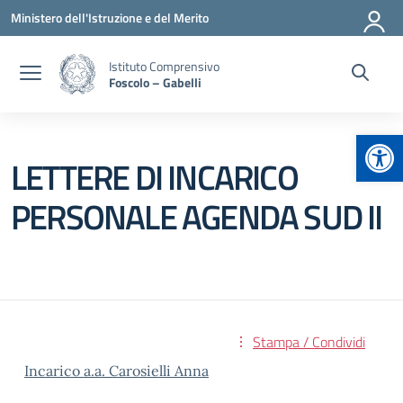
Vai ai contenuti
Vai al menu di navigazione
Vai al footer
Ministero dell'Istruzione e del Merito
Istituto Comprensivo
Foscolo – Gabelli
Apr
LETTERE DI INCARICO
PERSONALE AGENDA SUD II
Stampa / Condividi
Incarico a.a. Carosielli Anna