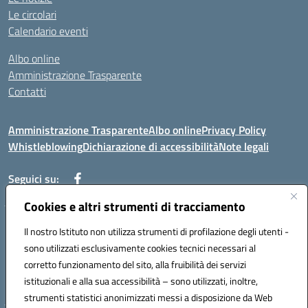
Le circolari
Calendario eventi
Albo online
Amministrazione Trasparente
Contatti
Amministrazione Trasparente
Albo online
Privacy Policy
Whistleblowing
Dichiarazione di accessibilità
Note legali
Seguici su:
Cookies e altri strumenti di tracciamento
Telefono: 0881814875
Il nostro Istituto non utilizza strumenti di profilazione degli utenti -
Mail: fgic86100g@istruzione.it PEC: fgic86100g@pec.istruzione.it
sono utilizzati esclusivamente cookies tecnici necessari al
Codice univoco ufficio: UF0Y26 Codice IPA: istsc_fgic86100g
corretto funzionamento del sito, alla fruibilità dei servizi
Codice meccanografico: FGIC86100G
istituzionali e alla sua accessibilità – sono utilizzati, inoltre,
Codice fiscale: 80030630711
strumenti statistici anonimizzati messi a disposizione da Web